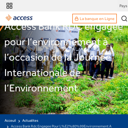
Pays
La banque en Ligne
Access Bank RDC engagée
pour l’environnement à
l’occasion de la Journée
Internationale de
l’Environnement
Acceuil
Actualites
Access Bank Rdc Engagee Pour L%E2%80%99Environnement A