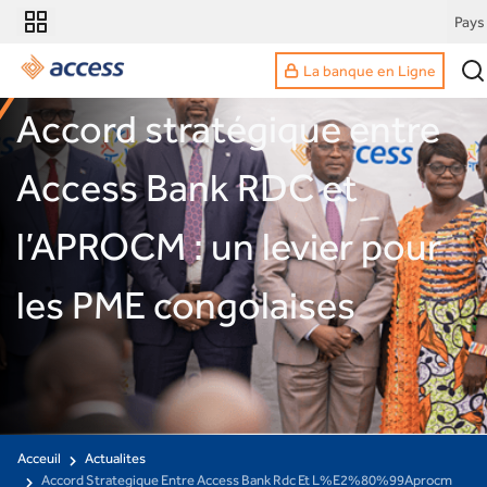
Pays
La banque en Ligne
Accord stratégique entre
Access Bank RDC et
l’APROCM : un levier pour
les PME congolaises
Acceuil
Actualites
Accord Strategique Entre Access Bank Rdc Et L%E2%80%99Aprocm